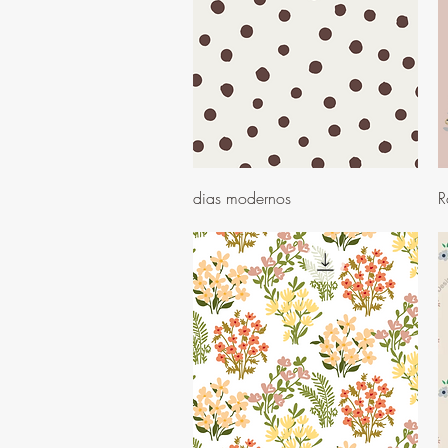
Visualização rápida
dias modernos
R