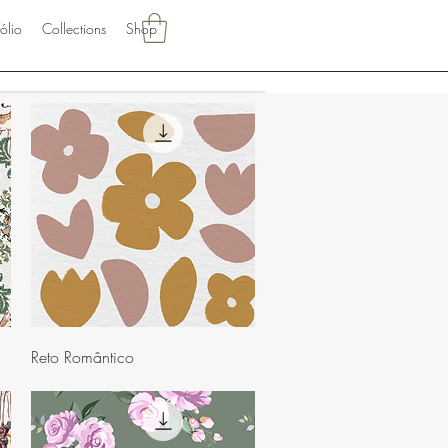
fólio
Collections
Shop
Visualização rápida
Reto Romântico