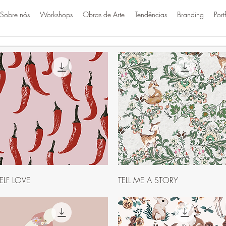
Sobre nós
Workshops
Obras de Arte
Tendências
Branding
Port
Visualização rápida
Visualização rápida
ELF LOVE
TELL ME A STORY